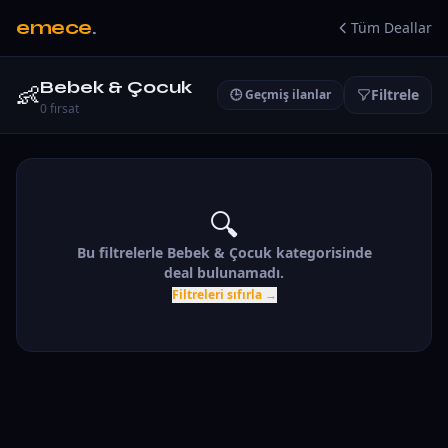
emece
.
Tüm Deallar
Bebek & Çocuk
👶
Filtrele
🕒 Geçmiş ilanlar
0
fırsat
🔍
Bu filtrelerle
Bebek & Çocuk
kategorisinde
deal bulunamadı.
Filtreleri sıfırla →